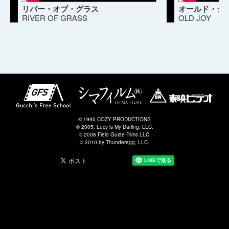
リバー・オブ・グラス
オールド・ジ
RIVER OF GRASS
OLD JOY
© 1995 COZY PRODUCTIONS
© 2005, Lucy is My Darling, LLC.
© 2008 Field Guide Films LLC.
© 2010 by Thunderegg, LLC.